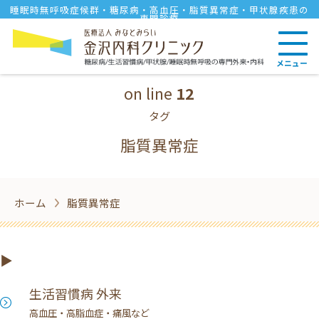
/home/minatomirai7/kmc-
睡眠時無呼吸症候群・糖尿病・高血圧・脂質異常症・甲状腺疾患の
専門診療
bunko.com/public_html/wordpress/w
content/themes/bunko/tag.php
メニュー
on line
12
タグ
脂質異常症
ホーム
脂質異常症
生活習慣病 外来
高血圧・高脂血症・痛風など